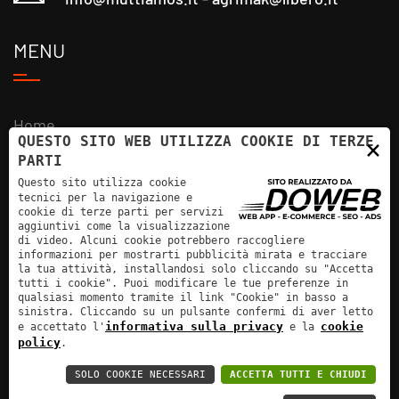
MENU
Home
QUESTO SITO WEB UTILIZZA COOKIE DI TERZE
×
Azienda
PARTI
Questo sito utilizza cookie
Prodotti
tecnici per la navigazione e
cookie di terze parti per servizi
News
aggiuntivi come la visualizzazione
di video. Alcuni cookie potrebbero raccogliere
informazioni per mostrarti pubblicità mirata e tracciare
Contatti
la tua attività, installandosi solo cliccando su "Accetta
tutti i cookie". Puoi modificare le tue preferenze in
qualsiasi momento tramite il link "Cookie" in basso a
sinistra. Cliccando su un pulsante confermi di aver letto
informativa sulla privacy
cookie
e accettato l'
e la
policy
.
SAMRA AGRI MAK - P.IVA: 02501880203 |
SOLO COOKIE NECESSARI
ACCETTA TUTTI E CHIUDI
Informativa sulla privacy