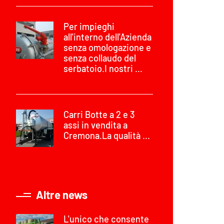
Per impieghi
all'interno dell'Azienda
senza omologazione e
senza collaudo del
serbatoio.I nostri ...
Carri Botte a 2 e 3
assi in vendita a
Cremona.La qualità ...
Altre news
L'unico che consente