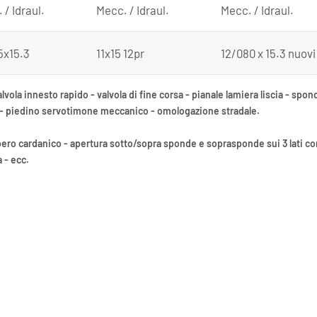
 / Idraul.
Mecc. / Idraul.
Mecc. / Idraul.
5x15.3
11x15 12pr
12/080 x 15.3 nuovi
valvola innesto rapido - valvola di fine corsa - pianale lamiera liscia - s
o - piedino servotimone meccanico - omologazione stradale.
ero cardanico - apertura sotto/sopra sponde e soprasponde sui 3 lati con
 - ecc.