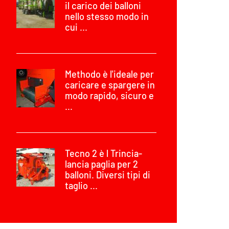
il carico dei balloni
nello stesso modo in
cui ...
Methodo è l'ideale per
caricare e spargere in
modo rapido, sicuro e
...
Tecno 2 è l Trincia-
lancia paglia per 2
balloni. Diversi tipi di
taglio ...