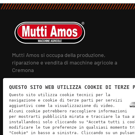
Mutti Amos si occupa della produzione,
riparazione e vendita di macchine agricole a
Cremona
QUESTO SITO WEB UTILIZZA COOKIE DI TERZE 
Questo sito utilizza cookie tecnici per la
navigazione e cookie di terze parti per servizi
aggiuntivi come la visualizzazione di video.
Alcuni cookie potrebbero raccogliere informazioni
per mostrarti pubblicità mirata e tracciare la tua a
installandosi solo cliccando su "Accetta tutti i coo
modificare le tue preferenze in qualsiasi momento tr
"Cookie" in basso a sinistra. Cliccando su un pulsan