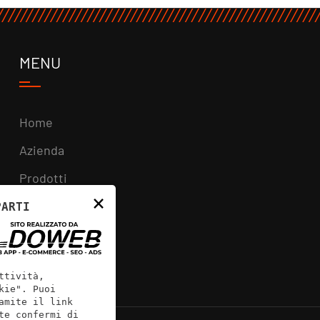
MENU
Home
Azienda
Prodotti
×
News
PARTI
Contatti
ttività,
kie". Puoi
amite il link
te confermi di