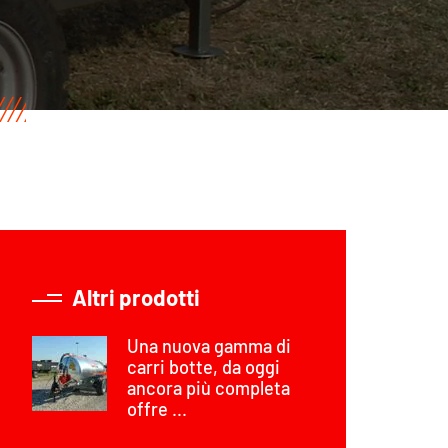
Altri prodotti
Una nuova gamma di
carri botte, da oggi
ancora più completa
offre ...